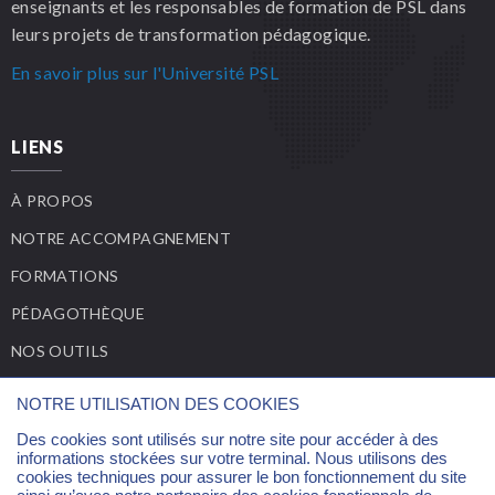
enseignants et les responsables de formation de PSL dans
leurs projets de transformation pédagogique.
En savoir plus sur l'Université PSL
LIENS
À PROPOS
NOTRE ACCOMPAGNEMENT
FORMATIONS
PÉDAGOTHÈQUE
NOS OUTILS
ACTUALITÉS
NOTRE UTILISATION DES COOKIES
Des cookies sont utilisés sur notre site pour accéder à des
CONTACT
informations stockées sur votre terminal. Nous utilisons des
cookies techniques pour assurer le bon fonctionnement du site