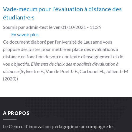
Vade-mecum pour l’évaluation à distance des
étudiant·e·s
Soumis par
admin-test
le
ven 01/10/2021 - 11:29
En savoir plus
sur
Ce document élaboré par l’université de Lausanne vous
Vade-
propose des pistes pour mettre en place des évaluations à
mecum
distance en fonction de votre contexte d’enseignement et de
pour
vos objectifs.
Éléments de choix des modalités d'évaluation à
l’évaluation
distance
(Sylvestre E., Van de Poel J.-F., Carbonel H., Jullien J.-M
à
(2020))
distance
des
étudiant·e·s
A PROPOS
Le Centre d'innovation pédagogique accompagne les