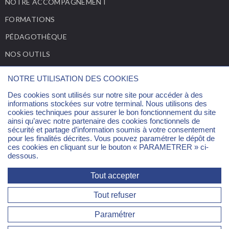
NOTRE ACCOMPAGNEMENT
FORMATIONS
PÉDAGOTHÈQUE
NOS OUTILS
ACTUALITÉS
NOTRE UTILISATION DES COOKIES
Des cookies sont utilisés sur notre site pour accéder à des
CONTACT
informations stockées sur votre terminal. Nous utilisons des
cookies techniques pour assurer le bon fonctionnement du site
ainsi qu’avec notre partenaire des cookies fonctionnels de
Email:
cip@psl.eu
sécurité et partage d’information soumis à votre consentement
Support outils:
support.cip@psl.eu
pour les finalités décrites. Vous pouvez paramétrer le dépôt de
ces cookies en cliquant sur le bouton « PARAMETRER » ci-
dessous.
Tout accepter
Copyright 2026 CIP @PSL
Tout refuser
MENTIONS
POLITIQUE DE
PLAN
GESTION
LÉGALES
CONFIDENTIALITÉ
DU
DES
Paramétrer
SITE
COOKIES