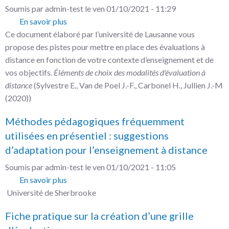
en
Soumis par
admin-test
le
ven 01/10/2021 - 11:29
cours
En savoir plus
sur
Ce document élaboré par l’université de Lausanne vous
Vade-
propose des pistes pour mettre en place des évaluations à
mecum
distance en fonction de votre contexte d’enseignement et de
pour
vos objectifs.
Éléments de choix des modalités d'évaluation à
l’évaluation
distance
(Sylvestre E., Van de Poel J.-F., Carbonel H., Jullien J.-M
à
(2020))
distance
des
Méthodes pédagogiques fréquemment
étudiant·e·s
utilisées en présentiel : suggestions
d’adaptation pour l’enseignement à distance
Soumis par
admin-test
le
ven 01/10/2021 - 11:05
En savoir plus
sur
Université de Sherbrooke
Méthodes
pédagogiques
Fiche pratique sur la création d’une grille
fréquemment