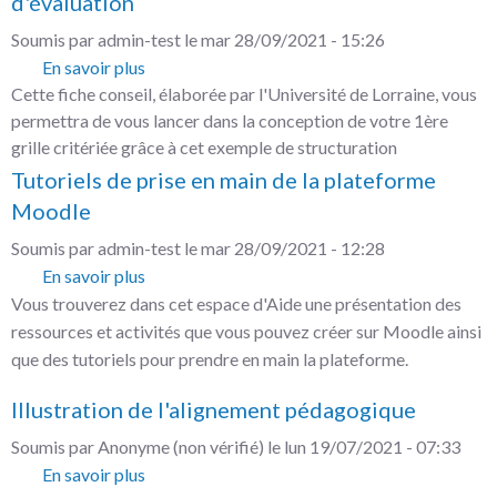
d'évaluation
utilisées
en
Soumis par
admin-test
le
mar 28/09/2021 - 15:26
présentiel
En savoir plus
sur
:
Cette fiche conseil, élaborée par l'Université de Lorraine, vous
Fiche
suggestions
permettra de vous lancer dans la conception de votre 1ère
pratique
d’adaptation
grille critériée grâce à cet exemple de structuration
sur
pour
Tutoriels de prise en main de la plateforme
la
l’enseignement
création
Moodle​​​​​​​
à
d’une
Soumis par
admin-test
le
mar 28/09/2021 - 12:28
distance
grille
En savoir plus
sur
d'évaluation
Vous trouverez dans cet espace d'Aide une présentation des
Tutoriels
ressources et activités que vous pouvez créer sur Moodle ainsi
de
que des tutoriels pour prendre en main la plateforme.
prise
en
Illustration de l'alignement pédagogique
main
de
Soumis par
Anonyme (non vérifié)
le
lun 19/07/2021 - 07:33
la
En savoir plus
sur