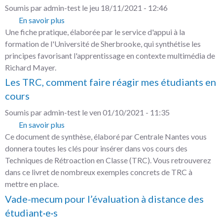
Soumis par
admin-test
le
jeu 18/11/2021 - 12:46
En savoir plus
sur
Une fiche pratique, élaborée par le service d'appui à la
10
formation de l'Université de Sherbrooke, qui synthétise les
principes
principes favorisant l'apprentissage en contexte multimédia de
de
Richard Mayer.
l’apprentissage
Les TRC, comment faire réagir mes étudiants en
multimédia
cours
Soumis par
admin-test
le
ven 01/10/2021 - 11:35
En savoir plus
sur
Ce document de synthèse, élaboré par Centrale Nantes vous
Les
donnera toutes les clés pour insérer dans vos cours des
TRC,
Techniques de Rétroaction en Classe (TRC). Vous retrouverez
comment
dans ce livret de nombreux exemples concrets de TRC à
faire
mettre en place.
réagir
Vade-mecum pour l’évaluation à distance des
mes
étudiants
étudiant·e·s