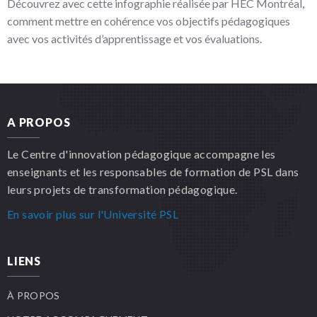
plateforme
Découvrez avec cette infographie réalisée par HEC Montréal,
Illustration
Moodle​​​​​​​
comment mettre en cohérence vos objectifs pédagogiques
de
avec vos activités d’apprentissage et vos évaluations.
l'alignement
pédagogique
A PROPOS
Le Centre d'innovation pédagogique accompagne les
enseignants et les responsables de formation de PSL dans
leurs projets de transformation pédagogique.
En savoir plus sur l'Université PSL
LIENS
À PROPOS